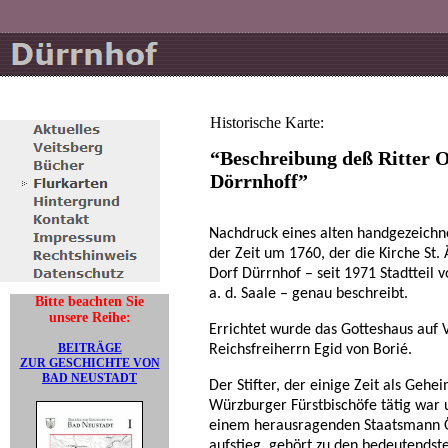
Historische Karte:
“Beschreibung deß Ritter O
Dörrnhoff”
Nachdruck eines alten handgezeichn
der Zeit um 1760, der die Kirche St.
Dorf Dürrnhof – seit 1971 Stadtteil 
a. d. Saale – genau beschreibt.
Bitte beachten Sie
unsere Reihe:
Errichtet wurde das Gotteshaus auf 
BEITRÄGE
Reichsfreiherrn Egid von Borié.
ZUR GESCHICHTE VON
BAD NEUSTADT
Der Stifter, der einige Zeit als Gehe
Würzburger Fürstbischöfe tätig war 
einem herausragenden Staatsmann Ö
aufstieg, gehört zu den bedeutendste